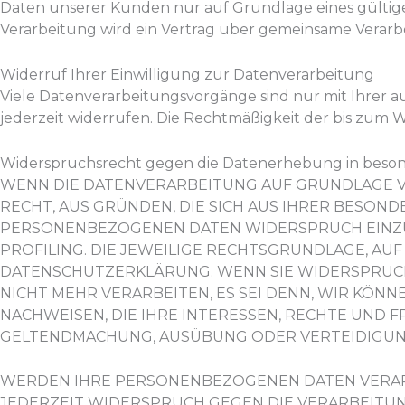
Daten unserer Kunden nur auf Grundlage eines gültige
Verarbeitung wird ein Vertrag über gemeinsame Verarb
Widerruf Ihrer Einwilligung zur Datenverarbeitung
Viele Datenverarbeitungsvorgänge sind nur mit Ihrer au
jederzeit widerrufen. Die Rechtmäßigkeit der bis zum 
Widerspruchsrecht gegen die Datenerhebung in beson
WENN DIE DATENVERARBEITUNG AUF GRUNDLAGE VON A
RECHT, AUS GRÜNDEN, DIE SICH AUS IHRER BESON
PERSONENBEZOGENEN DATEN WIDERSPRUCH EINZULE
PROFILING. DIE JEWEILIGE RECHTSGRUNDLAGE, AU
DATENSCHUTZERKLÄRUNG. WENN SIE WIDERSPRUC
NICHT MEHR VERARBEITEN, ES SEI DENN, WIR KÖ
NACHWEISEN, DIE IHRE INTERESSEN, RECHTE UND 
GELTENDMACHUNG, AUSÜBUNG ODER VERTEIDIGUNG 
WERDEN IHRE PERSONENBEZOGENEN DATEN VERARBE
JEDERZEIT WIDERSPRUCH GEGEN DIE VERARBEITU