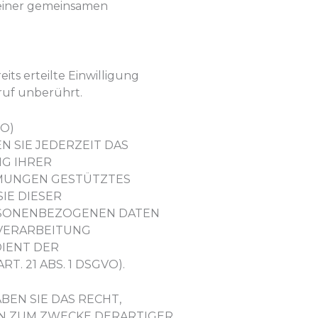
 einer gemeinsamen
its erteilte Einwilligung
ruf unberührt.
VO)
N SIE JEDERZEIT DAS
NG IHRER
MMUNGEN GESTÜTZTES
IE DIESER
RSONENBEZOGENEN DATEN
 VERARBEITUNG
DIENT DER
 21 ABS. 1 DSGVO).
EN SIE DAS RECHT,
N ZUM ZWECKE DERARTIGER