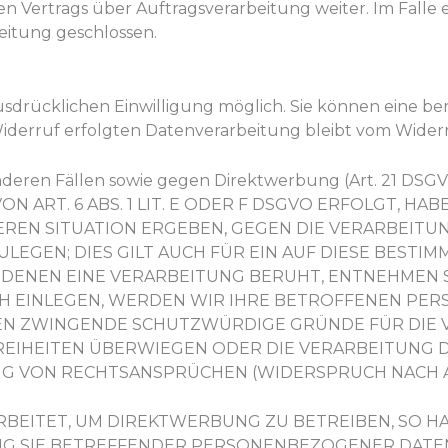
n Vertrags über Auftragsverarbeitung weiter. Im Falle
eitung geschlossen.
sdrücklichen Einwilligung möglich. Sie können eine bere
Widerruf erfolgten Datenverarbeitung bleibt vom Wider
deren Fällen sowie gegen Direktwerbung (Art. 21 DSG
RT. 6 ABS. 1 LIT. E ODER F DSGVO ERFOLGT, HABE
DEREN SITUATION ERGEBEN, GEGEN DIE VERARBEITU
GEN; DIES GILT AUCH FÜR EIN AUF DIESE BESTI
F DENEN EINE VERARBEITUNG BERUHT, ENTNEHMEN S
H EINLEGEN, WERDEN WIR IHRE BETROFFENEN PE
NNEN ZWINGENDE SCHUTZWÜRDIGE GRÜNDE FÜR DIE
FREIHEITEN ÜBERWIEGEN ODER DIE VERARBEITUNG 
VON RECHTSANSPRÜCHEN (WIDERSPRUCH NACH ART.
ITET, UM DIREKTWERBUNG ZU BETREIBEN, SO HAB
NG SIE BETREFFENDER PERSONENBEZOGENER DATE